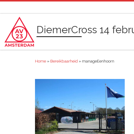
Ga naar inhoud
DiemerCross 14 febr
Home
»
Bereikbaarheid
»
manageEenhoorn