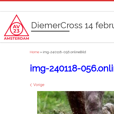
Ga naar inhoud
DiemerCross 14 febr
Home
»
img-240118-056.onlineBild
img-240118-056.onli
Afbeeldingen navigatie
Vorige